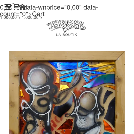
0,00
" data-wnprice="
0,00
" data-
count="0">
Cart
1.000,00">
1.000,00">