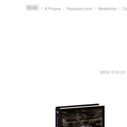
A Propos
syckoze.com
Newsletter
Co
P
MINI TOILES