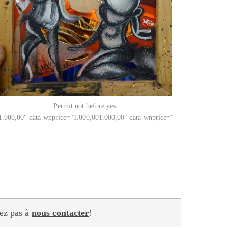
Permit not before yes
1.000,00
" data-wnprice="
1.000,00
1.000,00
" data-wnprice="
tez pas à
nous contacter
!