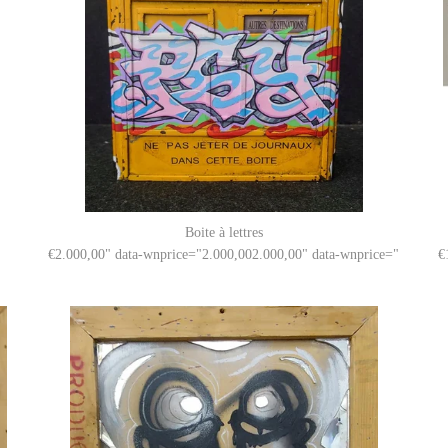
Boite à lettres
2.000,00
" data-wnprice="
2.000,00
2.000,00
" data-wnprice="