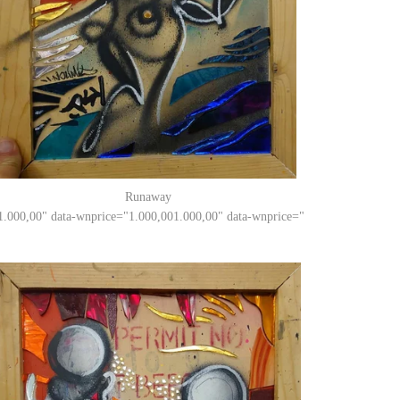
Runaway
1.000,00
" data-wnprice="
1.000,00
1.000,00
" data-wnprice="