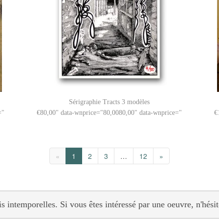
Sérigraphie Tracts 3 modèles
="
80,00
" data-wnprice="
80,00
80,00
" data-wnprice="
«
1
2
3
…
12
»
 intemporelles. Si vous êtes intéressé par une oeuvre, n'hési