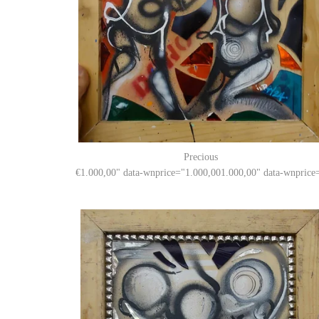
Precious
1.000,00
" data-wnprice="
1.000,00
1.000,00
" data-wnprice