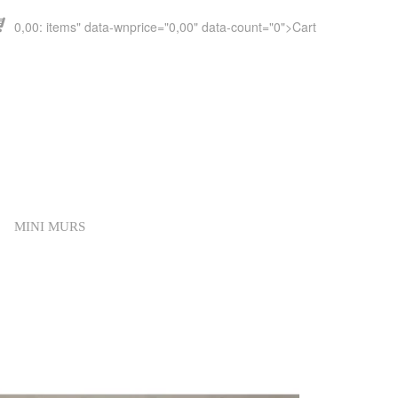
0,00
" data-wnprice="
0,00
" data-count="0">
Cart
MINI MURS